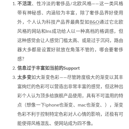
不活泼
、性冷淡的奢侈品/北欧风格——这一类风格
带有神秘感、内涵较为丰富，除了奢侈品界好使用
外，个人认为科技产品界最典型如
B&O
通过它北欧
风格的网站和Ins成功给人以一种高档的格调感，但
这种感觉会让人感觉门槛太高、或是过于沉闷，路由
器大多都是设置好就放在角落不管的，哪会要奢侈
感？
信息过于丰富如当前的Support
太多变
如大渐变色彩——尽管跨度极大的渐变以其丰
富绚烂的色彩可以营造出非常丰富的感觉，但这种出
彩个人认为顶多给旗舰产品使用，具有不可滥用的特
点（想像一下iphone也渐变、mac也渐变、），渐变
色彩不利于控制特定色彩对人心情的影响，还极有可
能使得风格混乱、使网站成为四不像。