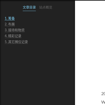
文章目录
站点概览
1.
筹备
2.
布展
3.
接待和物资
4.
精彩记录
5.
其它摊位记录