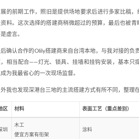
布展的前期工作，照旧是提供场地要求后进行多家比稿，综
报资料。这次选择的搭建商稍微超过的预算，最后也被青睐
不是虚言。
后确认合作的Olily搭建商来自台湾本地，与我对接的负责
应，相当配合——灯光、锁具、挂墙和挂钩安装，基本只
建成为我最省心的一次现场监督。
另外我也发现深港台三地的主流搭建方式有所不同，整理
地区
材料
表面工艺（重点差别）
木工
深圳
涂料
便宜方案有衔架