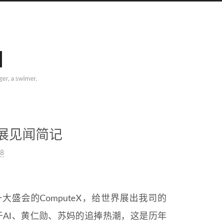
nger, a swimer.
X参展见闻简记
08
大盛会的ComputeX，给世界展出我司的
于AI、黄仁勋、苏妈的追捧热潮，这是历年