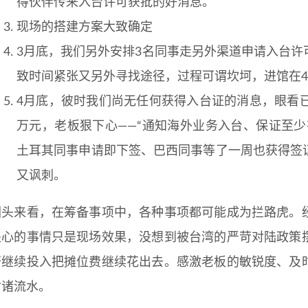
得伙伴传来入台许可获批的好消息。
现场的搭建方案大致确定
3月底，我们另外安排3名同事走另外渠道申请入台
致时间紧张又另外寻找途径，过程可谓坎坷，进馆在
4月底，彼时我们尚无任何获得入台证的消息，眼看
万元，老板狠下心——“通知海外业务入台、保证至
土耳其同事申请即下签、巴西同事等了一周也获得签
又讽刺。
回头来看，在筹备事项中，各种事项都可能成为拦路虎。
关心的事情只是现场效果，没想到被台湾的严苛对陆政策
否继续投入把摊位费继续花出去。感激老板的敏锐度、及
付诸流水。